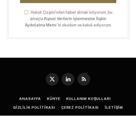
Hukuk Çizgisi'nden haber almak istiyorum, bu
amaçla
Kişisel Verilerin İşlenmesine İlişkin
Aydınlatma Metni
'ni okudum ve kabul ediyorum.
X
LinkedIn
RSS
(Twitter)
ANASAYFA
KÜNYE
KULLANIM KOŞULLARI
GIZLILIK POLITIKASI
ÇEREZ POLITIKASI
İLETIŞIM
© 2026
Hukuk Çizgisi
. |
Web Tasarım
:
Paragon Tasarım