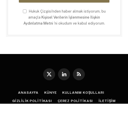
Hukuk Çizgisi'nden haber almak istiyorum, bu
amaçla
Kişisel Verilerin İşlenmesine İlişkin
Aydınlatma Metni
'ni okudum ve kabul ediyorum.
X
LinkedIn
RSS
(Twitter)
ANASAYFA
KÜNYE
KULLANIM KOŞULLARI
GIZLILIK POLITIKASI
ÇEREZ POLITIKASI
İLETIŞIM
© 2026
Hukuk Çizgisi
. |
Web Tasarım
:
Paragon Tasarım