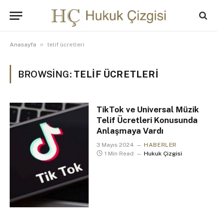
»
Anasayfa
telif ücretleri
BROWSING:
TELIF ÜCRETLERI
TikTok ve Universal Müzik
Telif Ücretleri Konusunda
Anlaşmaya Vardı
3 Mayıs 2024
HABERLER
1 Min Read
Hukuk Çizgisi