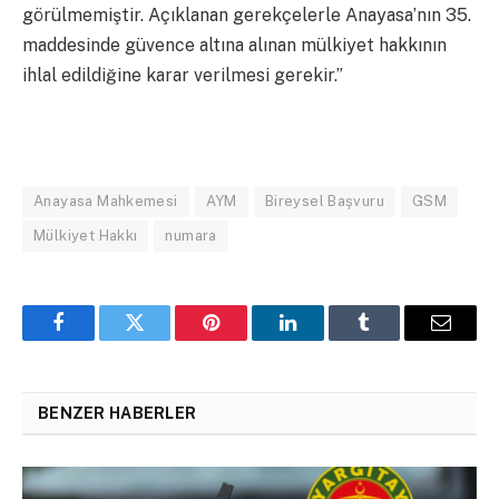
görülmemiştir. Açıklanan gerekçelerle Anayasa’nın 35.
maddesinde güvence altına alınan mülkiyet hakkının
ihlal edildiğine karar verilmesi gerekir.”
Anayasa Mahkemesi
AYM
Bireysel Başvuru
GSM
Mülkiyet Hakkı
numara
Facebook
Twitter
Pinterest
LinkedIn
Tumblr
Email
BENZER HABERLER