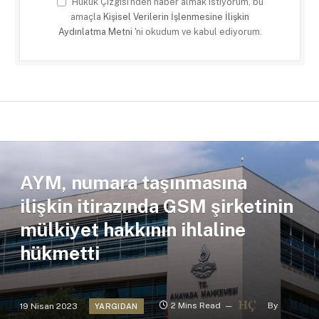
Hukuk Çizgisi'nden haber almak istiyorum, bu
amaçla
Kişisel Verilerin İşlenmesine İlişkin
Aydınlatma Metni
'ni okudum ve kabul ediyorum.
AYM, numara taşınmasına
ilişkin itirazında GSM şirketinin
mülkiyet hakkının ihlaline
hükmetti
19 Nisan 2023
2 Mins Read
By
YARGIDAN