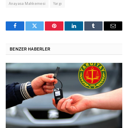
Anayasa Mahkemesi
Yargı
Facebook
Twitter
Pinterest
LinkedIn
Tumblr
Email
BENZER HABERLER