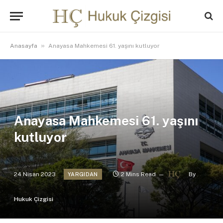
»
Anasayfa
Anayasa Mahkemesi 61. yaşını kutluyor
Anayasa Mahkemesi 61. yaşını
kutluyor
24 Nisan 2023
2 Mins Read
By
YARGIDAN
Hukuk Çizgisi