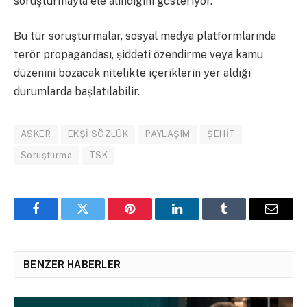
soruşturmayla ele alındığını gösteriyor.
Bu tür soruşturmalar, sosyal medya platformlarında
terör propagandası, şiddeti özendirme veya kamu
düzenini bozacak nitelikte içeriklerin yer aldığı
durumlarda başlatılabilir.
ASKER
EKŞİ SÖZLÜK
PAYLAŞIM
ŞEHİT
Soruşturma
TSK
Facebook
Twitter
Pinterest
LinkedIn
Tumblr
Email
BENZER HABERLER