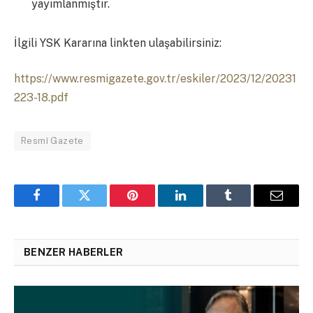
yayımlanmıştır.
İlgili YSK Kararına linkten ulaşabilirsiniz:
https://www.resmigazete.gov.tr/eskiler/2023/12/20231
223-18.pdf
Resmî Gazete
Facebook
Twitter
Pinterest
LinkedIn
Tumblr
Email
BENZER HABERLER