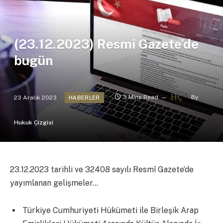
(23.12.2023) Resmî Gazete’de
bugün
23 Aralık 2023
3 Mins Read
By
HABERLER
Hukuk Çizgisi
23.12.2023 tarihli ve 32408 sayılı Resmî Gazete’de
yayımlanan gelişmeler…
Türkiye Cumhuriyeti Hükümeti ile Birleşik Arap