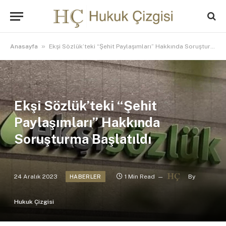
»
Anasayfa
Ekşi Sözlük’teki “Şehit Paylaşımları” Hakkında Soruşturma Başlatıldı
Ekşi Sözlük’teki “Şehit
Paylaşımları” Hakkında
Soruşturma Başlatıldı
24 Aralık 2023
1 Min Read
By
HABERLER
Hukuk Çizgisi