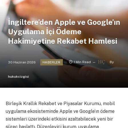
İngiltere’den Apple ve Google’ın
Uygulama İçi Ödeme
Hakimiyetine Rekabet Hamlesi
30 Haziran 2026
1 Min Read
By
HABERLER
hukukcizgisi
Birleşik Krallık Rekabet ve Piyasalar Kurumu, mobil
uygulama ekosisteminde Apple ve Google’ın ödeme
sistemleri üzerindeki etkisini azaltabilecek yeni bir
süreç başlattı. Düzenleyici kurum, uygulama