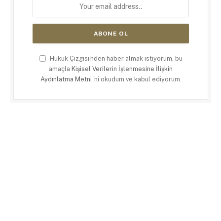
Hukuk Çizgisi'nden haber almak istiyorum, bu
amaçla
Kişisel Verilerin İşlenmesine İlişkin
Aydınlatma Metni
'ni okudum ve kabul ediyorum.
X
LinkedIn
RSS
(Twitter)
ANASAYFA
KÜNYE
KULLANIM KOŞULLARI
GIZLILIK POLITIKASI
ÇEREZ POLITIKASI
İLETIŞIM