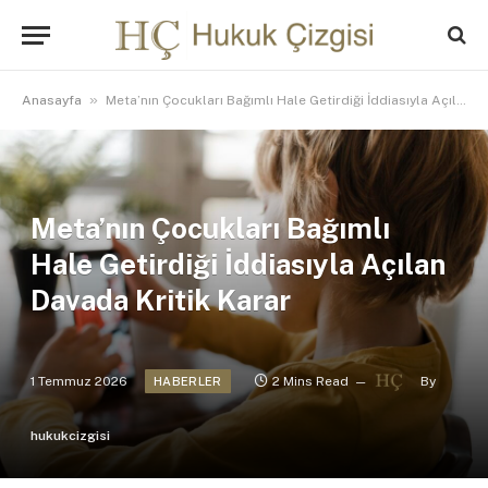
»
Anasayfa
Meta’nın Çocukları Bağımlı Hale Getirdiği İddiasıyla Açılan Davada Kritik Karar
Meta’nın Çocukları Bağımlı
Hale Getirdiği İddiasıyla Açılan
Davada Kritik Karar
1 Temmuz 2026
2 Mins Read
By
HABERLER
hukukcizgisi