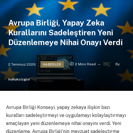
Avrupa Birliği, Yapay Zeka
Kurallarını Sadeleştiren Yeni
Düzenlemeye Nihai Onayı Verdi
2 Temmuz 2026
2 Mins Read
By
HABERLER
hukukcizgisi
Avrupa Birliği Konseyi, yapay zekaya ilişkin bazı
kuralları sadeleştirmeyi ve uygulamayı kolaylaştırmayı
amaçlayan yeni düzenlemeye nihai onayını verdi. Yeni
düzenleme, Avrupa Birliği’nin mevzuat sadeleştirme