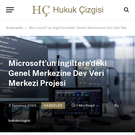
»
Anasayfa
Microsoft’un İngiltere’deki Genel Merkezine Dev Veri Merkezi Projesi
Microsoft’un İngiltere’deki
Genel Merkezine Dev Veri
Merkezi Projesi
3 Temmuz 2026
1 Min Read
By
HABERLER
hukukcizgisi