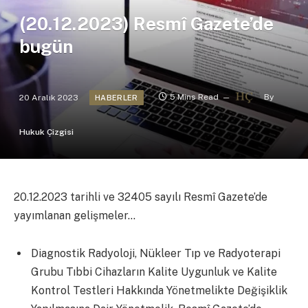
(20.12.2023) Resmî Gazete’de
bugün
20 Aralık 2023
5 Mins Read
By
HABERLER
Hukuk Çizgisi
20.12.2023 tarihli ve 32405 sayılı Resmî Gazete’de
yayımlanan gelişmeler…
Diagnostik Radyoloji, Nükleer Tıp ve Radyoterapi
Grubu Tıbbi Cihazların Kalite Uygunluk ve Kalite
Kontrol Testleri Hakkında Yönetmelikte Değişiklik