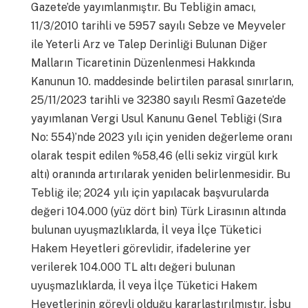
Gazete’de yayımlanmıştır. Bu Tebliğin amacı,
11/3/2010 tarihli ve 5957 sayılı Sebze ve Meyveler
ile Yeterli Arz ve Talep Derinliği Bulunan Diğer
Malların Ticaretinin Düzenlenmesi Hakkında
Kanunun 10. maddesinde belirtilen parasal sınırların,
25/11/2023 tarihli ve 32380 sayılı Resmî Gazete’de
yayımlanan Vergi Usul Kanunu Genel Tebliği (Sıra
No: 554)’nde 2023 yılı için yeniden değerleme oranı
olarak tespit edilen %58,46 (elli sekiz virgül kırk
altı) oranında artırılarak yeniden belirlenmesidir. Bu
Tebliğ ile; 2024 yılı için yapılacak başvurularda
değeri 104.000 (yüz dört bin) Türk Lirasının altında
bulunan uyuşmazlıklarda, İl veya İlçe Tüketici
Hakem Heyetleri görevlidir, ifadelerine yer
verilerek 104.000 TL altı değeri bulunan
uyuşmazlıklarda, İl veya İlçe Tüketici Hakem
Heyetlerinin görevli olduğu kararlaştırılmıştır. İşbu