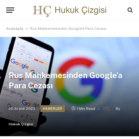
»
Anasayfa
Rus Mahkemesinden Google’a Para Cezası
Rus Mahkemesinden Google’a
Para Cezası
20 Aralık 2023
1 Min Read
By
HABERLER
Hukuk Çizgisi