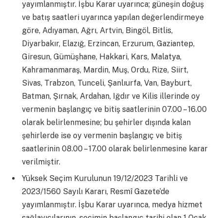
yayımlanmıştır. İşbu Karar uyarınca; güneşin doğuş
ve batış saatleri uyarınca yapılan değerlendirmeye
göre, Adıyaman, Ağrı, Artvin, Bingöl, Bitlis,
Diyarbakır, Elazığ, Erzincan, Erzurum, Gaziantep,
Giresun, Gümüşhane, Hakkari, Kars, Malatya,
Kahramanmaraş, Mardin, Muş, Ordu, Rize, Siirt,
Sivas, Trabzon, Tunceli, Şanlıurfa, Van, Bayburt,
Batman, Şırnak, Ardahan, Iğdır ve Kilis illerinde oy
vermenin başlangıç ve bitiş saatlerinin 07.00 – 16.00
olarak belirlenmesine; bu şehirler dışında kalan
şehirlerde ise oy vermenin başlangıç ve bitiş
saatlerinin 08.00 – 17.00 olarak belirlenmesine karar
verilmiştir.
Yüksek Seçim Kurulunun 19/12/2023 Tarihli ve
2023/1560 Sayılı Kararı, Resmî Gazete’de
yayımlanmıştır. İşbu Karar uyarınca, medya hizmet
sağlayıcılarının, seçimin başlangıç tarihi olan 1 Ocak