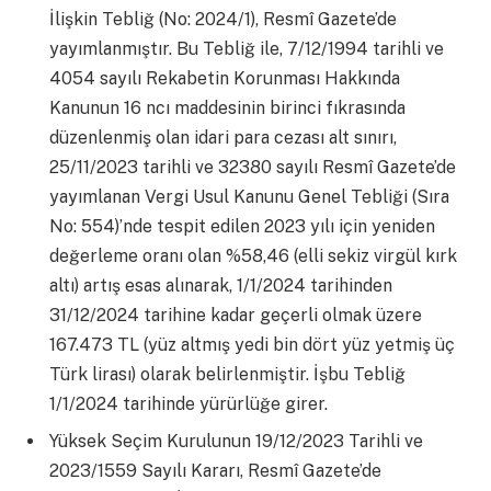
İlişkin Tebliğ (No: 2024/1), Resmî Gazete’de
yayımlanmıştır. Bu Tebliğ ile, 7/12/1994 tarihli ve
4054 sayılı Rekabetin Korunması Hakkında
Kanunun 16 ncı maddesinin birinci fıkrasında
düzenlenmiş olan idari para cezası alt sınırı,
25/11/2023 tarihli ve 32380 sayılı Resmî Gazete’de
yayımlanan Vergi Usul Kanunu Genel Tebliği (Sıra
No: 554)’nde tespit edilen 2023 yılı için yeniden
değerleme oranı olan %58,46 (elli sekiz virgül kırk
altı) artış esas alınarak, 1/1/2024 tarihinden
31/12/2024 tarihine kadar geçerli olmak üzere
167.473 TL (yüz altmış yedi bin dört yüz yetmiş üç
Türk lirası) olarak belirlenmiştir. İşbu Tebliğ
1/1/2024 tarihinde yürürlüğe girer.
Yüksek Seçim Kurulunun 19/12/2023 Tarihli ve
2023/1559 Sayılı Kararı, Resmî Gazete’de