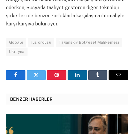
ederken, Rusya’da faaliyet gösteren diğer teknoloji
şirketleri de benzer zorluklarla karşılaşma ihtimaliyle
karşı karşıya bulunuyor.
Google
rus ordusu
Taganskiy Bölgesel Mahkemesi
Ukrayna
Facebook
Twitter
Pinterest
LinkedIn
Tumblr
Email
BENZER HABERLER