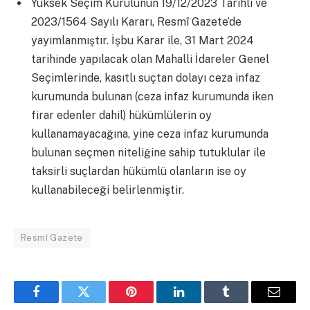
Yüksek Seçim Kurulunun 19/12/2023 Tarihli ve
2023/1564 Sayılı Kararı, Resmî Gazete’de
yayımlanmıştır. İşbu Karar ile, 31 Mart 2024
tarihinde yapılacak olan Mahalli İdareler Genel
Seçimlerinde, kasıtlı suçtan dolayı ceza infaz
kurumunda bulunan (ceza infaz kurumunda iken
firar edenler dahil) hükümlülerin oy
kullanamayacağına, yine ceza infaz kurumunda
bulunan seçmen niteliğine sahip tutuklular ile
taksirli suçlardan hükümlü olanların ise oy
kullanabileceği belirlenmiştir.
Resmî Gazete
Facebook
Twitter
Pinterest
LinkedIn
Tumblr
Email