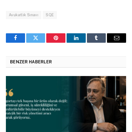
Avukatlık Sınavı
SQE
Facebook
Twitter
Pinterest
LinkedIn
Tumblr
Email
BENZER HABERLER