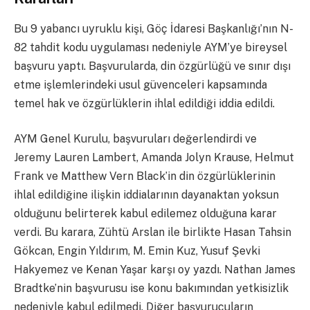
Bu 9 yabancı uyruklu kişi, Göç İdaresi Başkanlığı’nın N-
82 tahdit kodu uygulaması nedeniyle AYM’ye bireysel
başvuru yaptı. Başvurularda, din özgürlüğü ve sınır dışı
etme işlemlerindeki usul güvenceleri kapsamında
temel hak ve özgürlüklerin ihlal edildiği iddia edildi.
AYM Genel Kurulu, başvuruları değerlendirdi ve
Jeremy Lauren Lambert, Amanda Jolyn Krause, Helmut
Frank ve Matthew Vern Black’in din özgürlüklerinin
ihlal edildiğine ilişkin iddialarının dayanaktan yoksun
olduğunu belirterek kabul edilemez olduğuna karar
verdi. Bu karara, Zühtü Arslan ile birlikte Hasan Tahsin
Gökcan, Engin Yıldırım, M. Emin Kuz, Yusuf Şevki
Hakyemez ve Kenan Yaşar karşı oy yazdı. Nathan James
Bradtke’nin başvurusu ise konu bakımından yetkisizlik
nedeniyle kabul edilmedi. Diğer başvurucuların