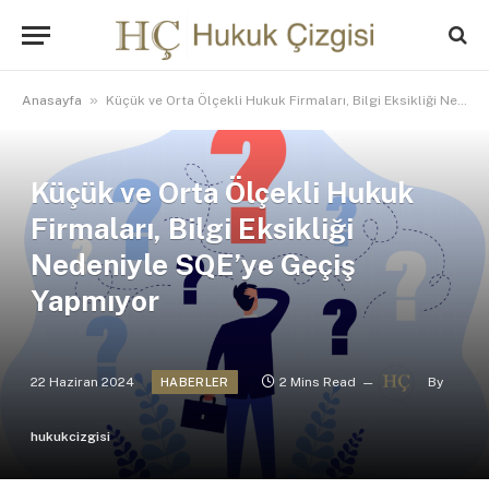
»
Anasayfa
Küçük ve Orta Ölçekli Hukuk Firmaları, Bilgi Eksikliği Nedeniyle SQE’ye Geçiş Yapmıyor
Küçük ve Orta Ölçekli Hukuk
Firmaları, Bilgi Eksikliği
Nedeniyle SQE’ye Geçiş
Yapmıyor
22 Haziran 2024
2 Mins Read
By
HABERLER
hukukcizgisi