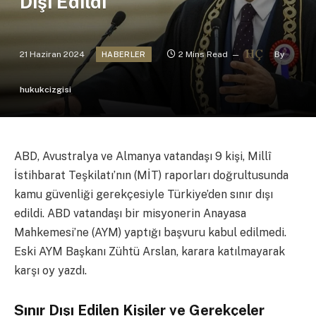
Dışı Edildi
21 Haziran 2024
2 Mins Read
By
HABERLER
hukukcizgisi
ABD, Avustralya ve Almanya vatandaşı 9 kişi, Millî
İstihbarat Teşkilatı’nın (MİT) raporları doğrultusunda
kamu güvenliği gerekçesiyle Türkiye’den sınır dışı
edildi. ABD vatandaşı bir misyonerin Anayasa
Mahkemesi’ne (AYM) yaptığı başvuru kabul edilmedi.
Eski AYM Başkanı Zühtü Arslan, karara katılmayarak
karşı oy yazdı.
Sınır Dışı Edilen Kişiler ve Gerekçeler