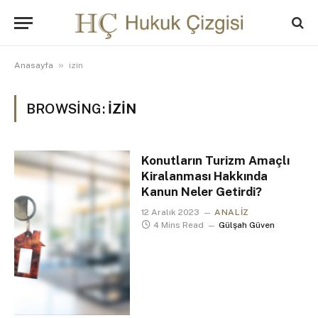
»
Anasayfa
izin
BROWSING:
IZIN
Konutların Turizm Amaçlı
Kiralanması Hakkında
Kanun Neler Getirdi?
12 Aralık 2023
ANALIZ
4 Mins Read
Gülşah Güven