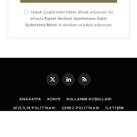
Hukuk Çizgisi'nden haber almak istiyorum, bu
amaçla
Kişisel Verilerin İşlenmesine İlişkin
Aydınlatma Metni
'ni okudum ve kabul ediyorum.
X
LinkedIn
RSS
(Twitter)
ANASAYFA
KÜNYE
KULLANIM KOŞULLARI
GIZLILIK POLITIKASI
ÇEREZ POLITIKASI
İLETIŞIM
© 2026
Hukuk Çizgisi
. |
Web Tasarım
:
Paragon Tasarım