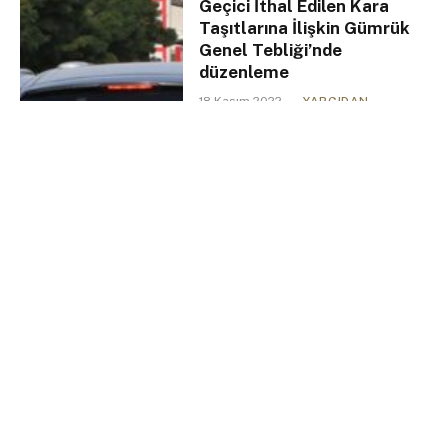
Geçici İthal Edilen Kara
Taşıtlarına İlişkin Gümrük
Genel Tebliği’nde
düzenleme
18 Kasım 2022
YARGIDAN
1 Min Read
Hukuk Çizgisi
EPDK, vergi kaçıranların