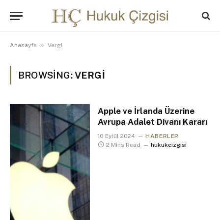
»
Anasayfa
Vergi
BROWSING:
VERGI
Apple ve İrlanda Üzerine
Avrupa Adalet Divanı Kararı
10 Eylül 2024
HABERLER
2 Mins Read
hukukcizgisi