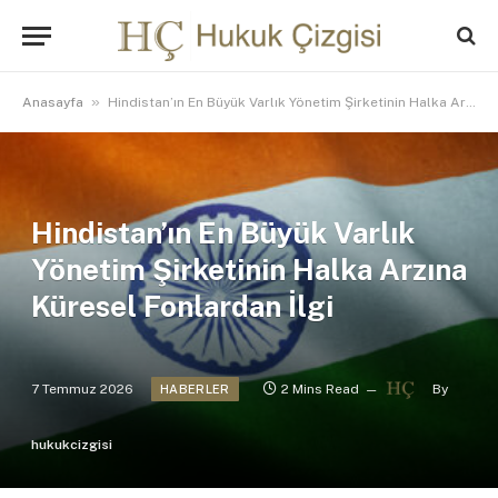
»
Anasayfa
Hindistan’ın En Büyük Varlık Yönetim Şirketinin Halka Arzına Küresel Fonlardan İlgi
Hindistan’ın En Büyük Varlık
Yönetim Şirketinin Halka Arzına
Küresel Fonlardan İlgi
7 Temmuz 2026
2 Mins Read
By
HABERLER
hukukcizgisi