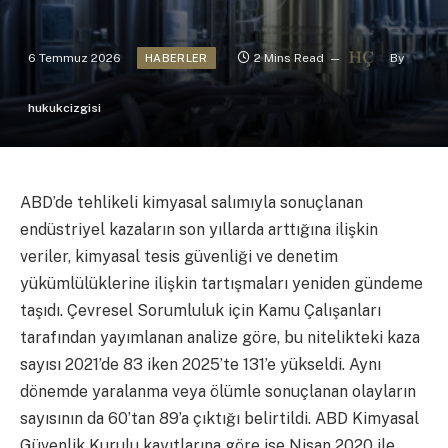
6 Temmuz 2026
2 Mins Read
By
HABERLER
hukukcizgisi
ABD’de tehlikeli kimyasal salımıyla sonuçlanan
endüstriyel kazaların son yıllarda arttığına ilişkin
veriler, kimyasal tesis güvenliği ve denetim
yükümlülüklerine ilişkin tartışmaları yeniden gündeme
taşıdı. Çevresel Sorumluluk için Kamu Çalışanları
tarafından yayımlanan analize göre, bu nitelikteki kaza
sayısı 2021’de 83 iken 2025’te 131’e yükseldi. Aynı
dönemde yaralanma veya ölümle sonuçlanan olayların
sayısının da 60’tan 89’a çıktığı belirtildi. ABD Kimyasal
Güvenlik Kurulu kayıtlarına göre ise Nisan 2020 ile