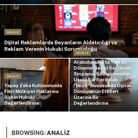
ANALIZ
Dijital Reklamlarda Beyanların Aldatıcılığı ve
Reklam Verenin Hukuki Sorumluluğu
ANALIZ
Arabuluculukta Yeni Bir
Döneme Geçişi Sağlayan
Singapur Sözleşmesinin
ANALIZ
Usulü Şartlarından
Yapay Zeka Kullanımında
“İmza” Hususunda Dijital
Fikri Mülkiyet Haklarına
Dönüşümün Etkileri
İlişkin Hukuki
Üzerine Bir
Değerlendirme
Değerlendirme
BROWSING:
ANALIZ