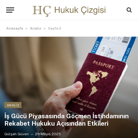
»
»
Anasayfa
Analiz
Sayfa 2
ANALIZ
İş Gücü Piyasasında Göçmen İstihdamının
Rekabet Hukuku Açısından Etkileri
Gülşah Güven
29 Mayıs 2025