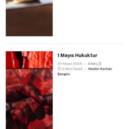
1 Mayıs Hukuktur
30 Nisan 2024
ANALIZ
2 Mins Read
Nedim Korhan
Şengün